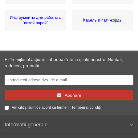
Инструменты для работы с
Кабель и патч-корды
“витой парой“
Fii în mijlocul acțiunii - abonează-te la știrile noastre! Noutati,
reduceri, promotii.
Abonare
Am citit și sunt de acord cu termenii
Termeni si condiții
Informații generale