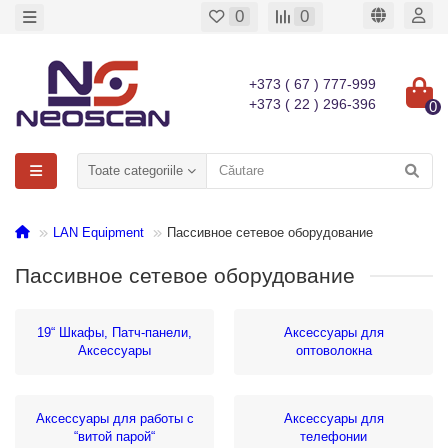
0
0
+373 ( 67 ) 777-999
+373 ( 22 ) 296-396
0
Toate categoriile
LAN Equipment
Пассивное сетевое оборудование
Пассивное сетевое оборудование
19“ Шкафы, Патч-панели,
Аксессуары для
Аксессуары
оптоволокна
Аксессуары для работы с
Аксессуары для
“витой парой“
телефонии