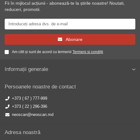
Fii în mijlocul acțiunii - abonează-te la știrile noastre! Noutati,
reduceri, promotii.
Abonare
Am citit și sunt de acord cu termenii
Termeni si condiții
Informații generale
Persoanele noastre de contact
+373 ( 67 ) 777-999
+373 ( 22 ) 296-396
neoscan@neoscan.md
Adresa noastră