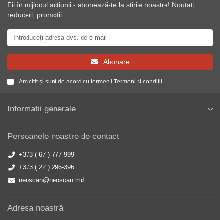
Fii în mijlocul acțiunii - abonează-te la știrile noastre! Noutati,
reduceri, promotii.
Abonare
Am citit și sunt de acord cu termenii
Termeni si condiții
Informații generale
Persoanele noastre de contact
+373 ( 67 ) 777-999
+373 ( 22 ) 296-396
neoscan@neoscan.md
Adresa noastră