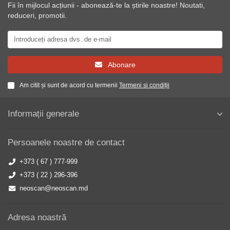
Fii în mijlocul acțiunii - abonează-te la știrile noastre! Noutati,
reduceri, promotii.
Abonare
Am citit și sunt de acord cu termenii
Termeni si condiții
Informații generale
Persoanele noastre de contact
+373 ( 67 ) 777-999
+373 ( 22 ) 296-396
neoscan@neoscan.md
Adresa noastră