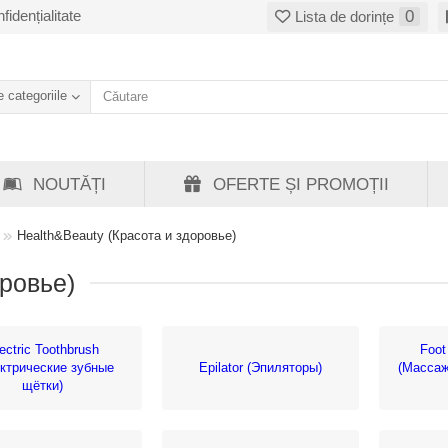
fidențialitate
0
Lista de dorințe
 categoriile
NOUTĂȚI
OFERTE ȘI PROMOȚII
Health&Beauty (Красота и здоровье)
оровье)
ectric Toothbrush
Foot
ктрические зубные
Epilator (Эпиляторы)
(Массаж
щётки)