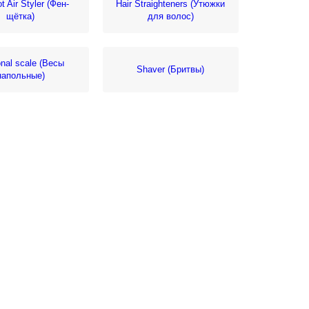
t Air Styler (Фен-
Hair Straighteners (Утюжки
щётка)
для волос)
nal scale (Весы
Shaver (Бритвы)
напольные)