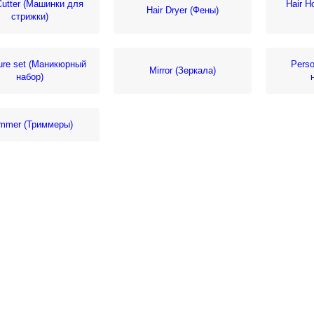
Cutter (Машинки для
Hair Ho
Hair Dryer (Фены)
стрижки)
ure set (Маникюрный
Perso
Mirror (Зеркала)
набор)
immer (Триммеры)