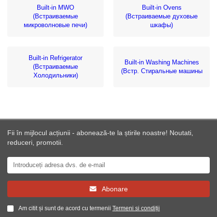
Built-in MWO
Built-in Ovens
(Встраиваемые
(Встраиваемые духовые
микроволновые печи)
шкафы)
Built-in Refrigerator
Built-in Washing Machines
(Встраиваемые
(Встр. Стиральные машины
Холодильники)
Fii în mijlocul acțiunii - abonează-te la știrile noastre! Noutati,
reduceri, promotii.
Abonare
Am citit și sunt de acord cu termenii
Termeni si condiții