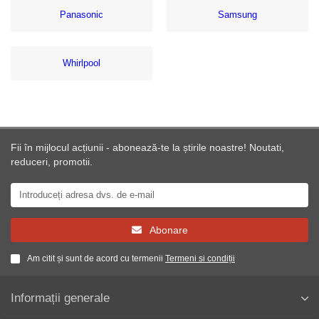
Panasonic
Samsung
Whirlpool
Fii în mijlocul acțiunii - abonează-te la știrile noastre! Noutati,
reduceri, promotii.
Abonare
Am citit și sunt de acord cu termenii
Termeni si condiții
Informații generale