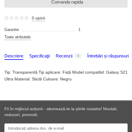
Comanda rapida
0 opinii
Garantie
1
Toate atributele
Descriere
Specificaţii
Recenzii
Întrebări și răspunsuri
0
Tip: Transparentă Tip aplicare: Față Model compatibil: Galaxy S21
Ultra Material: Sticlă Culoare: Negru
Fii în mijlocul acțiunii - abonează-te la știrile noastre! Noutati,
reduceri, promotii.