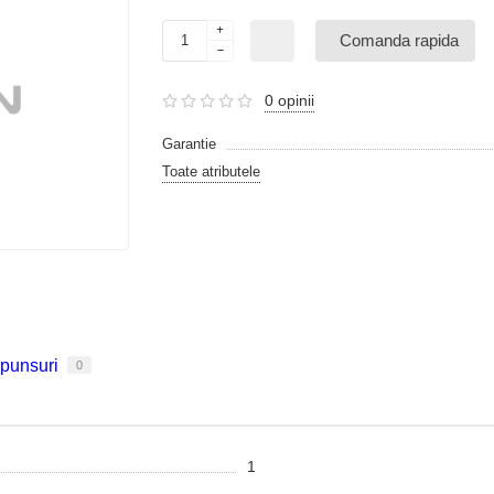
Comanda rapida
0 opinii
Garantie
Toate atributele
spunsuri
0
1