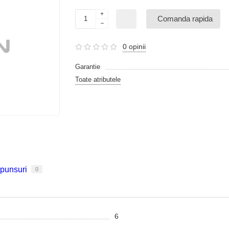
Comanda rapida
0 opinii
Garantie
Toate atributele
spunsuri
0
6