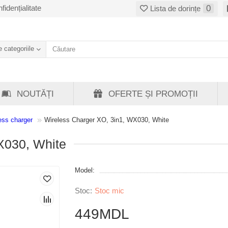
fidențialitate
0
Lista de dorințe
 categoriile
NOUTĂȚI
OFERTE ȘI PROMOȚII
ess charger
Wireless Charger XO, 3in1, WX030, White
X030, White
Model:
Stoc mic
449MDL