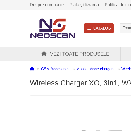
Despre companie
Plata și livrarea
Politica de con
CATALOG
Toate
VEZI TOATE PRODUSELE
GSM Accesories
Mobile phone chargers
Wirel
Wireless Charger XO, 3in1, W