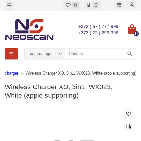
0
0
+373 ( 67 ) 777-999
+373 ( 22 ) 296-396
0
Toate categoriile
ss charger
Wireless Charger XO, 3in1, WX023, White (apple supporting)
Wireless Charger XO, 3in1, WX023,
White (apple supporting)