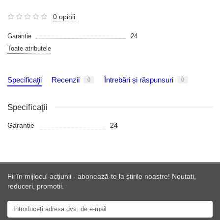
0 opinii
Garantie
24
Toate atributele
Specificaţii
Recenzii
Întrebări și răspunsuri
0
0
Specificaţii
Garantie
24
Fii în mijlocul acțiunii - abonează-te la știrile noastre! Noutati,
reduceri, promotii.