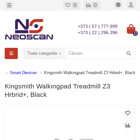
0
0
+373 ( 67 ) 777-999
+373 ( 22 ) 296-396
0
Toate categoriile
ts
Smart Devices
Kingsmith Walkingpad Treadmill Z3 Hrbrid+, Black
Kingsmith Walkingpad Treadmill Z3
Hrbrid+, Black