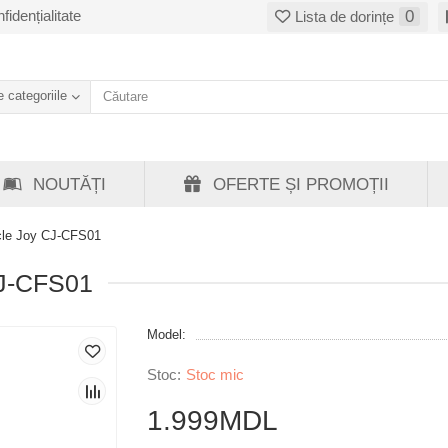
fidențialitate
0
Lista de dorințe
 categoriile
NOUTĂȚI
OFERTE ȘI PROMOȚII
cle Joy CJ-CFS01
CJ-CFS01
Model:
Stoc mic
1.999MDL