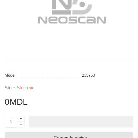
Model:
235760
Stoc mic
0MDL
Comanda rapida