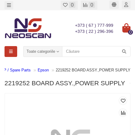
0
0
+373 ( 67 ) 777-999
+373 ( 22 ) 296-396
0
Toate categoriile
 ZIP / Spare Parts
Epson
2219252 BOARD ASSY.,POWER SUPPLY
2219252 BOARD ASSY.,POWER SUPPLY