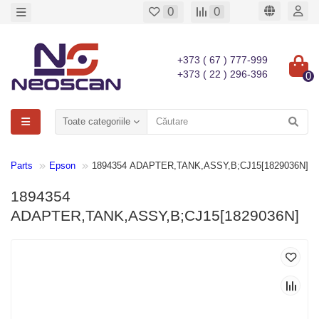
0
0
+373 ( 67 ) 777-999
+373 ( 22 ) 296-396
0
Toate categoriile
re Parts
Epson
1894354 ADAPTER,TANK,ASSY,B;CJ15[1829036N]
1894354
ADAPTER,TANK,ASSY,B;CJ15[1829036N]