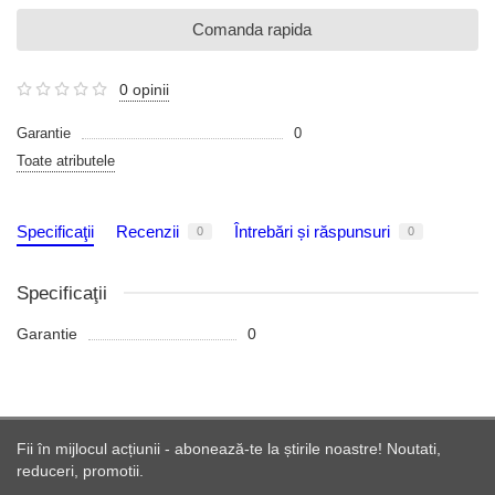
Comanda rapida
0 opinii
Garantie
0
Toate atributele
Specificaţii
Recenzii
Întrebări și răspunsuri
0
0
Specificaţii
Garantie
0
Fii în mijlocul acțiunii - abonează-te la știrile noastre! Noutati,
reduceri, promotii.