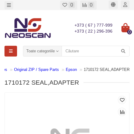
0
0
+373 ( 67 ) 777-999
+373 ( 22 ) 296-396
0
Toate categoriile
bles
Original ZIP / Spare Parts
Epson
1710172 SEAL,ADAPTER
1710172 SEAL,ADAPTER