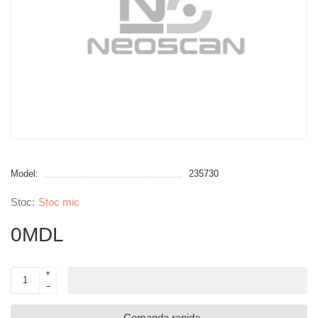
Model:
235730
Stoc mic
0MDL
Comanda rapida