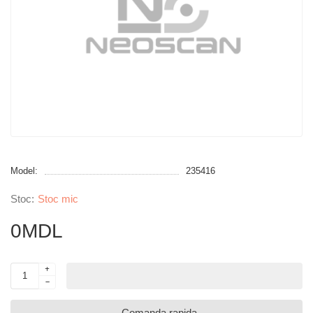
Model:
235416
Stoc mic
0MDL
Comanda rapida