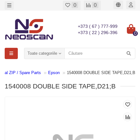
0
0
+373 ( 67 ) 777-999
+373 ( 22 ) 296-396
0
Toate categoriile
ginal ZIP / Spare Parts
Epson
1540008 DOUBLE SIDE TAPE,D21;B
1540008 DOUBLE SIDE TAPE,D21;B