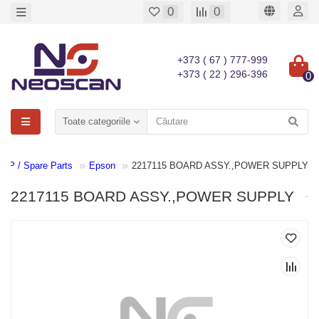
0
0
+373 ( 67 ) 777-999
+373 ( 22 ) 296-396
0
Toate categoriile
 ZIP / Spare Parts
Epson
2217115 BOARD ASSY.,POWER SUPPLY
2217115 BOARD ASSY.,POWER SUPPLY