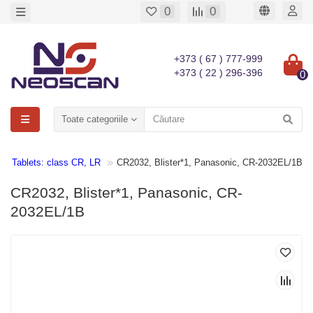
0
0
+373 ( 67 ) 777-999
+373 ( 22 ) 296-396
0
Toate categoriile
ies Tablets: class CR, LR
CR2032, Blister*1, Panasonic, CR-2032EL/1B
CR2032, Blister*1, Panasonic, CR-
2032EL/1B