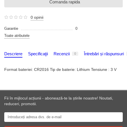
Comanda rapida
0 opinii
Garantie
0
Toate atributele
Descriere
Specificaţii
Recenzii
Întrebări și răspunsuri
0
Format bateriei: CR2016 Tip de baterie: Lithium Tensiune : 3 V
Fii în mijlocul acțiunii - abonează-te la știrile noastre! Noutati,
reduceri, promotii.