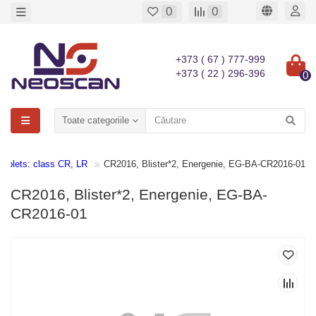
0
0
+373 ( 67 ) 777-999
+373 ( 22 ) 296-396
0
Toate categoriile
 Tablets: class CR, LR
CR2016, Blister*2, Energenie, EG-BA-CR2016-01
CR2016, Blister*2, Energenie, EG-BA-
CR2016-01