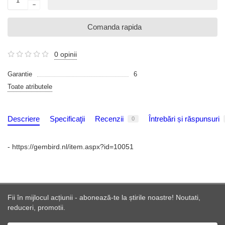
Comanda rapida
0 opinii
Garantie
6
Toate atributele
Descriere
Specificaţii
Recenzii
Întrebări și răspunsuri
0
- https://gembird.nl/item.aspx?id=10051
Fii în mijlocul acțiunii - abonează-te la știrile noastre! Noutati,
reduceri, promotii.