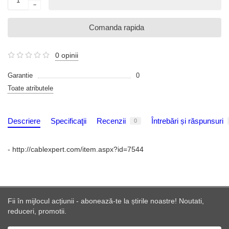
Comanda rapida
0 opinii
Garantie
0
Toate atributele
Descriere
Specificaţii
Recenzii
Întrebări și răspunsuri
0
- http://cablexpert.com/item.aspx?id=7544
Fii în mijlocul acțiunii - abonează-te la știrile noastre! Noutati,
reduceri, promotii.