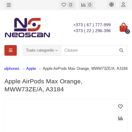
0
0
+373 ( 67 ) 777-999
+373 ( 22 ) 296-396
0
Toate categoriile
Headphones
Apple
Apple AirPods Max Orange, MWW73ZE/A, A3184
Apple AirPods Max Orange,
MWW73ZE/A, A3184