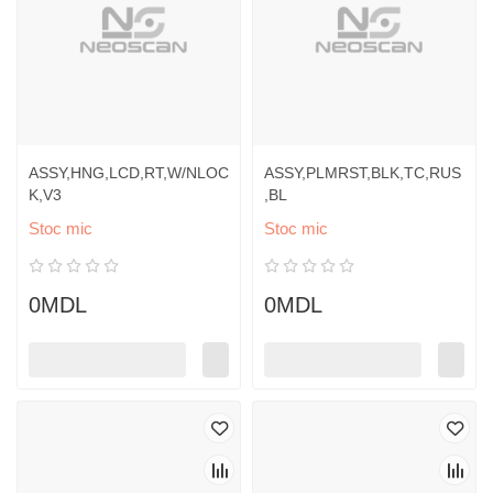
ASSY,HNG,LCD,RT,W/NLOC
ASSY,PLMRST,BLK,TC,RUS
K,V3
,BL
Stoc mic
Stoc mic
0MDL
0MDL