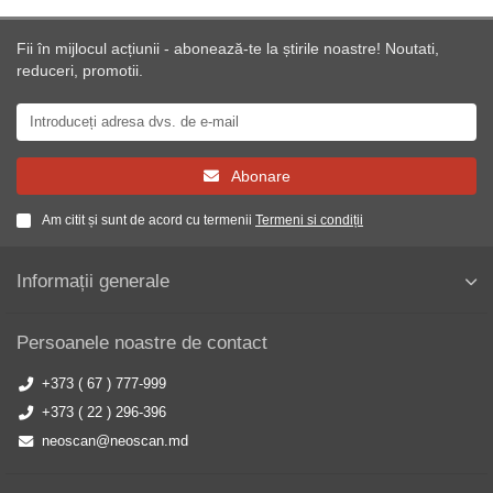
Fii în mijlocul acțiunii - abonează-te la știrile noastre! Noutati,
reduceri, promotii.
Abonare
Am citit și sunt de acord cu termenii
Termeni si condiții
Informații generale
Persoanele noastre de contact
+373 ( 67 ) 777-999
+373 ( 22 ) 296-396
neoscan@neoscan.md