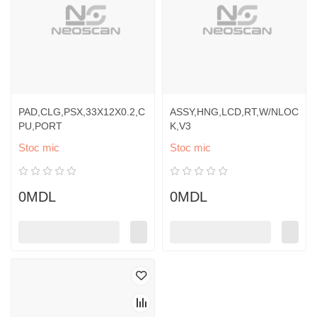
PAD,CLG,PSX,33X12X0.2,C
ASSY,HNG,LCD,RT,W/NLOC
PU,PORT
K,V3
Stoc mic
Stoc mic
0MDL
0MDL