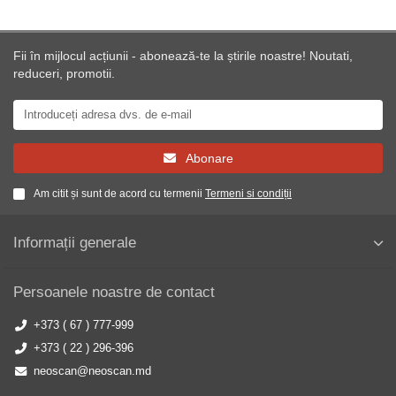
Fii în mijlocul acțiunii - abonează-te la știrile noastre! Noutati,
reduceri, promotii.
Abonare
Am citit și sunt de acord cu termenii
Termeni si condiții
Informații generale
Persoanele noastre de contact
+373 ( 67 ) 777-999
+373 ( 22 ) 296-396
neoscan@neoscan.md