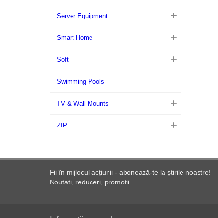
Server Equipment
Smart Home
Soft
Swimming Pools
TV & Wall Mounts
ZIP
Fii în mijlocul acțiunii - abonează-te la știrile noastre!
Noutati, reduceri, promotii.