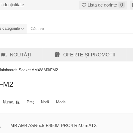
fidențialitate
0
Lista de dorințe
 categoriile
NOUTĂȚI
OFERTE ȘI PROMOȚII
ainboards Socket AM4/AM3/FM2
/FM2
Nume
Preţ
Notă
Model
MB AM4 ASRock B450M PRO4 R2.0 mATX