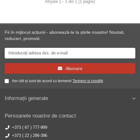
Afişare 1 - 1 din 1 (1 pagini)
Fii în mijlocul acțiunii - abonează-te la știrile noastre! Noutati,
reduceri, promotii.
Abonare
Am citit și sunt de acord cu termenii
Termeni si condiții
Informații generale
Persoanele noastre de contact
+373 ( 67 ) 777-999
+373 ( 22 ) 296-396