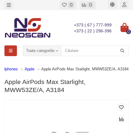
0
0
+373 ( 67 ) 777-999
+373 ( 22 ) 296-396
0
Toate categoriile
eadphones
Apple
Apple AirPods Max Starlight, MWW53ZE/A, A3184
Apple AirPods Max Starlight,
MWW53ZE/A, A3184