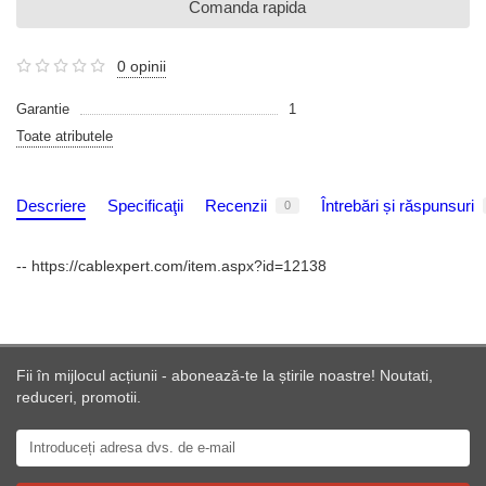
Comanda rapida
0 opinii
Garantie
1
Toate atributele
Descriere
Specificaţii
Recenzii
Întrebări și răspunsuri
0
-- https://cablexpert.com/item.aspx?id=12138
Fii în mijlocul acțiunii - abonează-te la știrile noastre! Noutati,
reduceri, promotii.