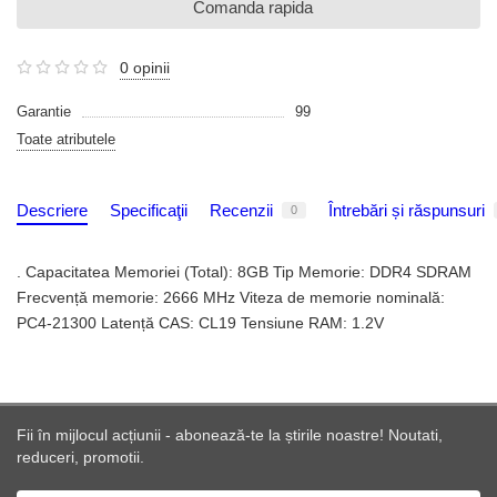
Comanda rapida
0 opinii
Garantie
99
Toate atributele
Descriere
Specificaţii
Recenzii
Întrebări și răspunsuri
0
. Capacitatea Memoriei (Total): 8GB Tip Memorie: DDR4 SDRAM
Frecvență memorie: 2666 MHz Viteza de memorie nominală:
PC4-21300 Latență CAS: CL19 Tensiune RAM: 1.2V
Fii în mijlocul acțiunii - abonează-te la știrile noastre! Noutati,
reduceri, promotii.