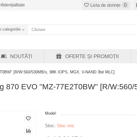
fidențialitate
0
Lista de dorințe
 categoriile
NOUTĂȚI
OFERTE ȘI PROMOȚII
T0BW" [R/W:560/530MB/s, 98K IOPS, MGX, V-NAND 3bit MLC]
g 870 EVO "MZ-77E2T0BW" [R/W:560/5
Model:
Stoc mic