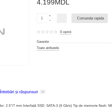
4.199MDL
Comanda rapida
0 opinii
Garantie
Toate atributele
Întrebări și răspunsuri
0
or: 2.5"/7 mm Interfață SSD: SATA-3 (6 Gb/s) Tip de memorie flash: ML