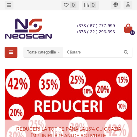
0
0
+373 ( 67 ) 777-999
+373 ( 22 ) 296-396
0
Toate categoriile
REDUCERI LA TOT PE PÂNĂ LA 15% CU OCAZIA
ÎMPLINIRII A 15 ANI DE ACTIVITATE